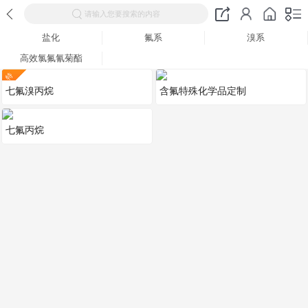
请输入您要搜索的内容
盐化
氟系
溴系
高效氯氟氰菊酯
特
七氟溴丙烷
含氟特殊化学品定制
七氟丙烷